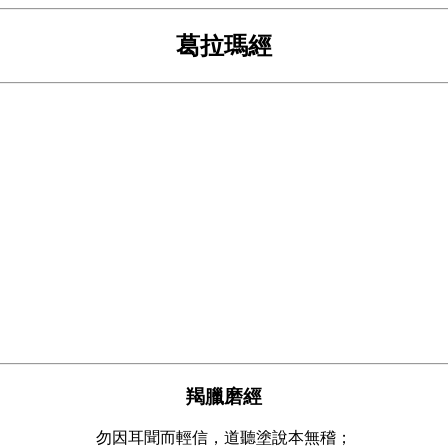
葛拉瑪經
羯臘磨經
勿因耳聞而輕信，道聽塗說本無稽；