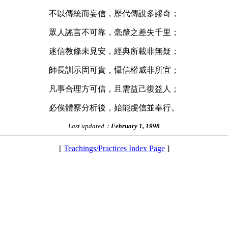
不以傳統而妄信，歷代傳說多謬奇；
眾人謠言不可靠，毫釐之差失千里；
迷信教條未見安，經典所載非無疑；
師長訓示固可貴，懾信權威非所宜；
凡事合理方可信，且需益己復益人；
必俟體察分析後，始能虔信並奉行。
Last updated：
February 1, 1998
[
Teachings/Practices Index Page
]